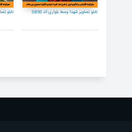
SB06
تابلو تصاویر شهدا وسط بلواری-کد SB50
تابلو تصا