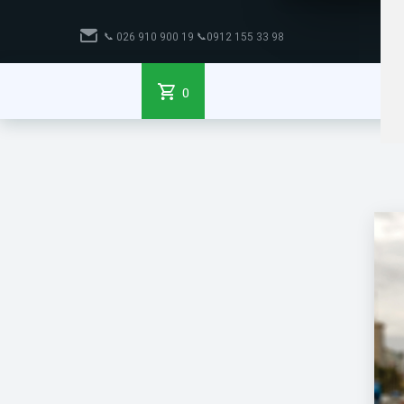
📞
98 33 155 0912📞 19 900 910 026
0