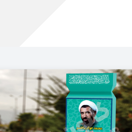
.
ر
مقالات
نمونه کارها
ویدئوها
درباره ما
تماس با ما
 وسط بلواری-کد SB26