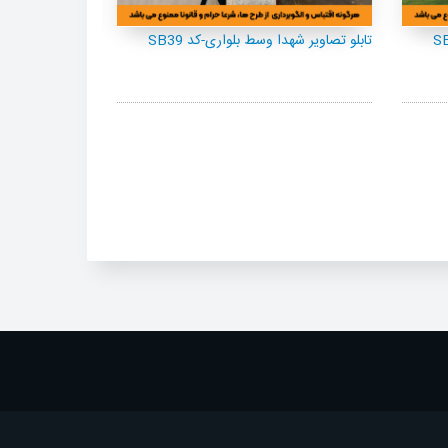
تابلو تصاویر شهدا وسط بلواری-کد SB39
تابلو تصاویر شهدا