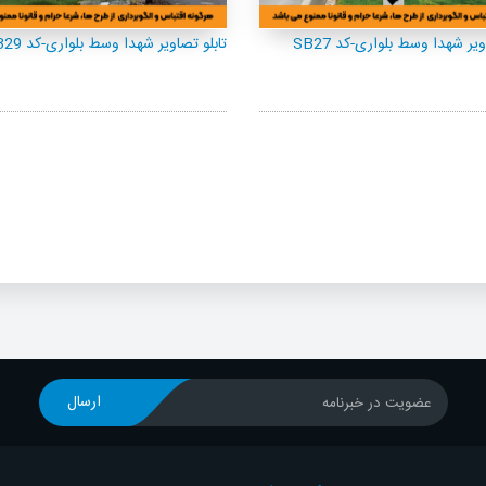
ویر شهدا وسط بلواری-کد SB27
تابلو تصاویر شهدا وسط بلواری-کد SB29
ارسال
عضویت در خبرنامه