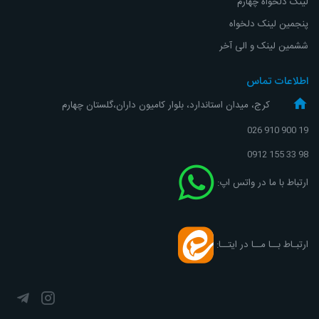
لینک دلخواه چهارم
پنجمین لینک دلخواه
ششمین لینک و الی آخر
اطلاعات تماس
کرج، میدان استاندارد، بلوار کامیون داران،گلستان چهارم
19 900 910 026
98 33 155 0912
ارتباط با ما در واتس اپ:
ارتبـاط بــا مــا در ایتــا: