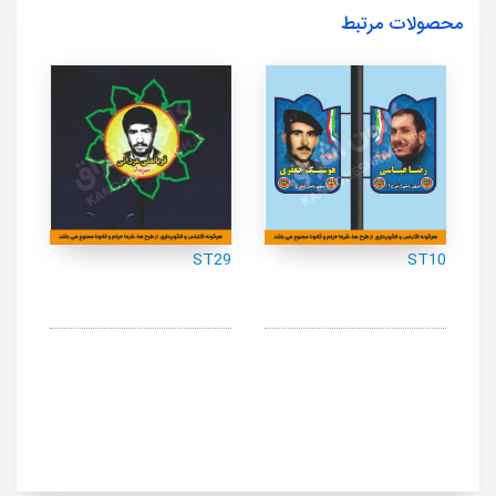
محصولات مرتبط
ST10
30
ST29