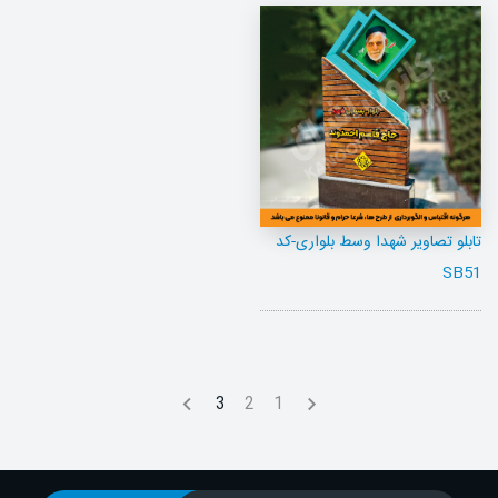
تابلو تصاویر شهدا وسط بلواری-کد
SB51
3
2
1