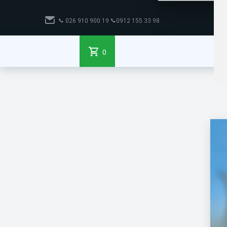
📞
98 33 155 0912📞 19 900 910 026
0