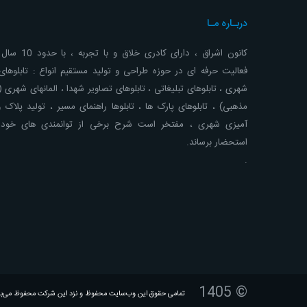
دربـاره مـا
کانون اشراق ، دارای کادری خلاق 
فعالیت حرفه ای در حوزه طراحی و تولید مستقیم انواع : تابلوهای 
شهری ، تابلوهای تبلیغاتی ، تابلوهای تصاویر شهدا ، المانهای شهری 
مذهبی) ، تابلوهای پارک ها ، تابلوها راهنمای مسیر ، تولید پلاک 
آمیزی شهری ، مفتخر است شرح برخی از توانمندی های خود ر
استحضار برساند.
.
© 1405
تمامی حقوق این وب‌سایت محفوظ و نزد این شرکت محفوظ می‌ب