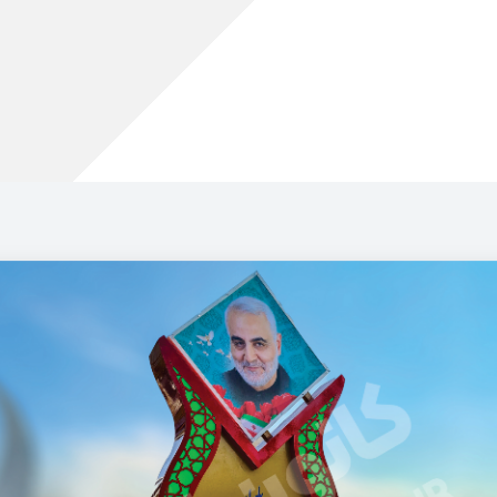
.
ر
مقالات
نمونه کارها
ویدئوها
درباره ما
تماس با ما
 وسط بلواری-کد SB07