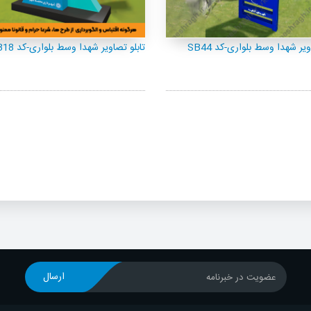
ر شهدا وسط بلواری-کد SB01
تابلو تصاویر شهدا وسط بلواری-کد SB44
ارسال
عضویت در خبرنامه