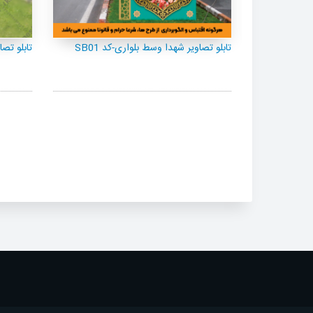
S
تابلو تصاویر شهدا وسط بلواری-کد SB37
تابلو تصاوی