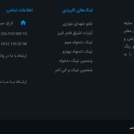
لینک‌های کاربردی
اطلاعات تماس
و با تجربه ، با حدود 10 سال سابقه
کرج، مید
تابلو شهدای بلواری
معابر
آپارات اشراق
فاخر البرز
19 900 910 026
(ملی و
لینک دلخواه سوم
98 33 155 0912
و رنگ
لینک دلخواه چهارم
ا به
ارتباط با ما در و
پنجمین لینک دلخواه
ششمین لینک و الی آخر
ارتبـاط بــا مــا د
اشد