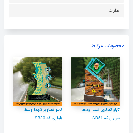
نظرات
محصولات مرتبط
تابلو تصاویر شهدا وسط
تابلو تصاویر شهدا وسط
تاب
بلواری-کد SB51
بلواری-کد SB30
بلوا