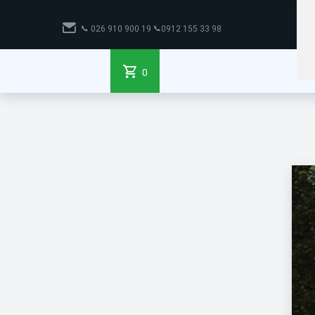
📞
98 33 155 0912📞 19 900 910 026
0