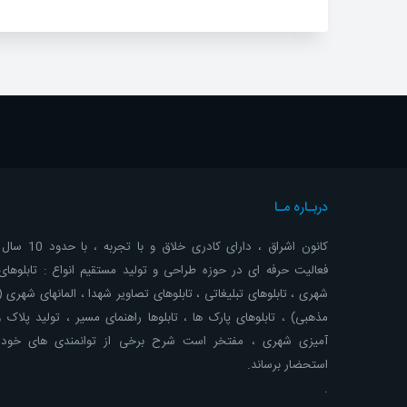
دربـاره مـا
کانون اشراق ، دارای کادری خلاق 
فعالیت حرفه ای در حوزه طراحی و تولید مستقیم انواع : تابلوهای 
شهری ، تابلوهای تبلیغاتی ، تابلوهای تصاویر شهدا ، المانهای شهری 
مذهبی) ، تابلوهای پارک ها ، تابلوها راهنمای مسیر ، تولید پلاک 
آمیزی شهری ، مفتخر است شرح برخی از توانمندی های خود ر
استحضار برساند.
.