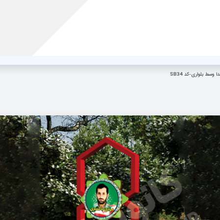
.
ر
مقالات
نمونه کارها
ویدئوها
درباره ما
تماس با ما
 وسط بلواری-کد SB34