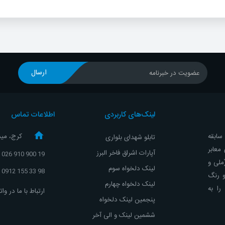
ارسال
عضویت در خبرنامه
لینک‌های کاربردی
اطلاعات تماس
و با تجربه ، با حدود 10 سال سابقه
کرج، مید
تابلو شهدای بلواری
معابر
آپارات اشراق
فاخر البرز
19 900 910 026
(ملی و
لینک دلخواه سوم
98 33 155 0912
و رنگ
لینک دلخواه چهارم
ا به
ارتباط با ما در و
پنجمین لینک دلخواه
ششمین لینک و الی آخر