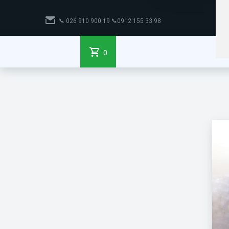
📞
98 33 155 0912📞 19 900 910 026
0