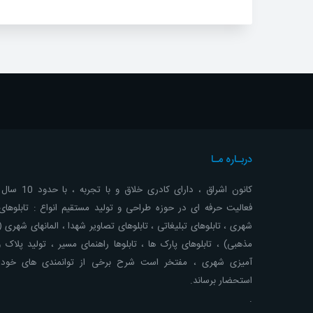
دربـاره مـا
کانون اشراق ، دارای کادری خلاق 
فعالیت حرفه ای در حوزه طراحی و تولید مستقیم انواع : تابلوهای 
شهری ، تابلوهای تبلیغاتی ، تابلوهای تصاویر شهدا ، المانهای شهری 
مذهبی) ، تابلوهای پارک ها ، تابلوها راهنمای مسیر ، تولید پلاک 
آمیزی شهری ، مفتخر است شرح برخی از توانمندی های خود ر
استحضار برساند.
.