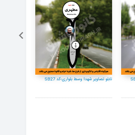
تابلو تصاویر شهدا وسط بلواری-کد SB27
تابلو تصاویر شهد