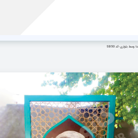
.
ر
مقالات
نمونه کارها
ویدئوها
درباره ما
تماس با ما
 وسط بلواری-کد SB50