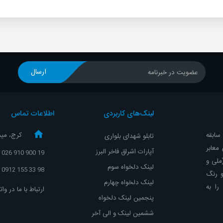
ارسال
عضویت در خبرنامه
لینک‌های کاربردی
اطلاعات تماس
و با تجربه ، با حدود 10 سال سابقه
کرج، مید
تابلو شهدای بلواری
معابر
آپارات اشراق
فاخر البرز
19 900 910 026
(ملی و
لینک دلخواه سوم
98 33 155 0912
و رنگ
لینک دلخواه چهارم
ا به
ارتباط با ما در و
پنجمین لینک دلخواه
ششمین لینک و الی آخر