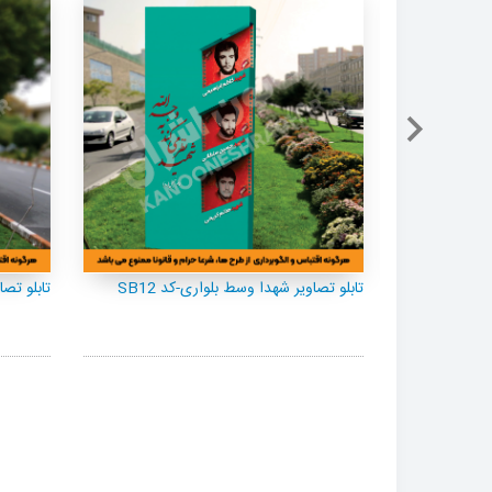
SB42
تابلو تصاویر شهدا وسط بلواری-کد SB12
تابلو تصا