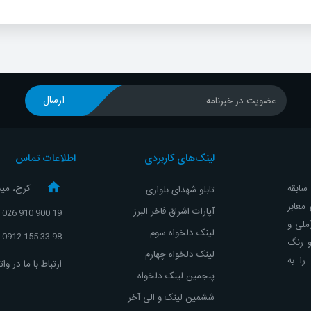
ارسال
عضویت در خبرنامه
لینک‌های کاربردی
اطلاعات تماس
و با تجربه ، با حدود 10 سال سابقه
کرج، مید
تابلو شهدای بلواری
معابر
آپارات اشراق
فاخر البرز
19 900 910 026
(ملی و
لینک دلخواه سوم
98 33 155 0912
و رنگ
لینک دلخواه چهارم
ا به
ارتباط با ما در و
پنجمین لینک دلخواه
ششمین لینک و الی آخر