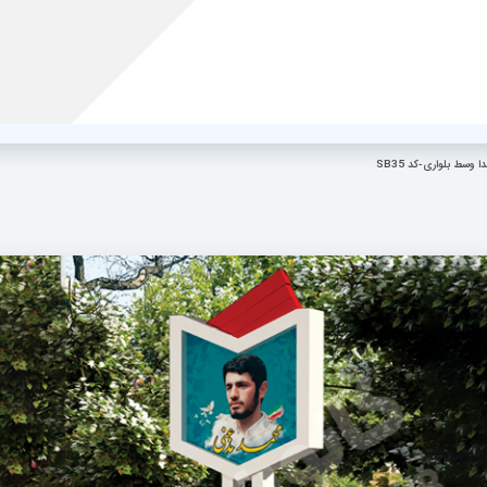
.
ر
مقالات
نمونه کارها
ویدئوها
درباره ما
تماس با ما
 وسط بلواری-کد SB35