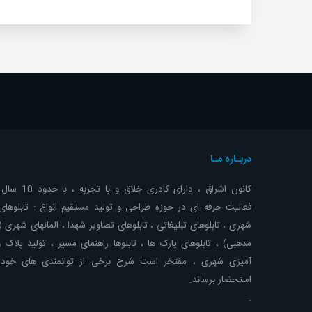
دربـاره مـا
کانون اشراق ، دارای کادری خلاق 
فعالیت حرفه ای در حوزه طراحی و تولید مستقیم انواع : تابلوهای 
شهری ، تابلوهای تبلیغاتی ، تابلوهای تصاویر شهدا ، المانهای شهری 
مذهبی) ، تابلوهای پارک ها ، تابلوها راهنمای مسیر ، تولید پلاک 
آمیزی شهری ، مفتخر است شرح برخی از توانمندی های خود ر
استحضار برساند.
.