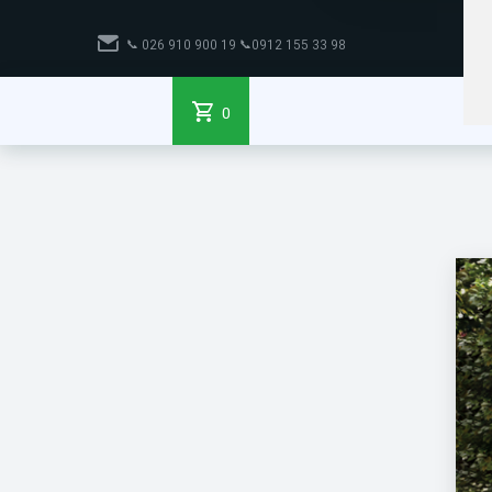
📞
98 33 155 0912📞 19 900 910 026
0